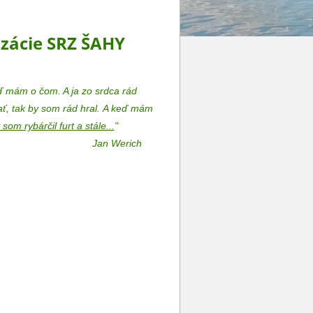
izácie SRZ ŠAHY
ď mám o čom. A ja zo srdca rád
ť, tak by som rád hral.
A keď mám
som rybárčil furt a stále...
"
Jan Werich