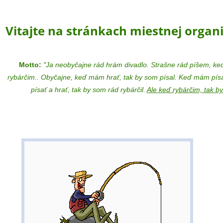
Vitajte na stránkach miestnej organ
Motto:
"Ja neobyčajne rád hrám divadlo. Strašne rád píšem, ke
rybárčim.. Obyčajne, keď mám hrať, tak by som písal. Keď mám písa
písať a hrať, tak by som rád rybárčil.
Ale keď rybárčim, tak by 